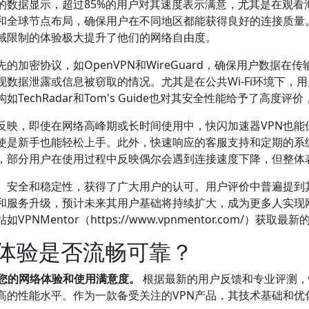
的数据显示，超过85%的用户对其速度表示满意，尤其是在观看
和全球节点布局，确保用户在不同地区都能获得良好的连接质量。
域限制的体验极大提升了他们的网络自由度。
的加密协议，如OpenVPN和WireGuard，确保用户数据
现数据泄露或信息被窃取的情况。尤其是在公共Wi-Fi环境下，
echRadar和Tom's Guide也对其安全性能给予了高度
反映，即使在网络高峰期或长时间使用中，快闪加速器VPN也能
使是新手也能轻松上手。此外，快速响应的客服支持和定期的系
，部分用户在使用过程中反映偶尔会遇到连接速度下降，但整体
度、安全和稳定性，获得了广大用户的认可。用户评价中普遍提到
化和服务升级，预计未来其用户基础将持续扩大，成为更多人实现
Mentor（https://www.vpnmentor.com/）获取
的体验是否流畅可靠？
响您的网络体验和使用满意度。
根据最新的用户反馈和专业评测，
高的性能水平。作为一款备受关注的VPN产品，其技术基础和优