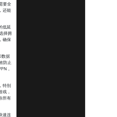
需要全
，还能
的低延
，选择拥
，确保
和数据
效防止
PN，
，特别
游戏，
你所有
快速连