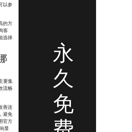
可以参
高的方
询客
能选择
永
哪
久
主要集
效流畅
免
改善连
，避免
费
用官方
响显