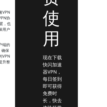
使
VPN
PN协
设置，也
用
保用户
户端的
，确保
VPN
现在下载
提升整
快闪加速
器VPN，
每日签到
即可获得
免费时
长，快去